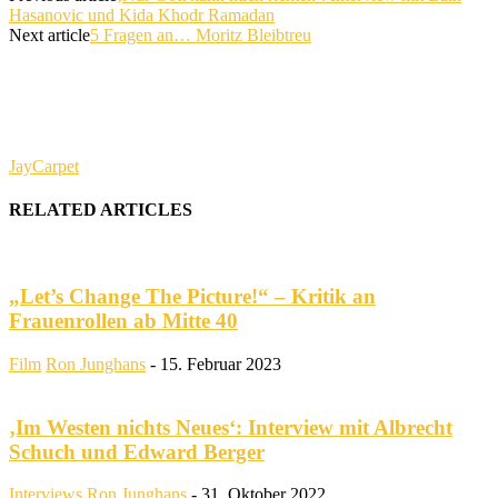
Hasanovic und Kida Khodr Ramadan
Next article
5 Fragen an… Moritz Bleibtreu
JayCarpet
RELATED ARTICLES
„Let’s Change The Picture!“ – Kritik an
Frauenrollen ab Mitte 40
Film
Ron Junghans
-
15. Februar 2023
‚Im Westen nichts Neues‘: Interview mit Albrecht
Schuch und Edward Berger
Interviews
Ron Junghans
-
31. Oktober 2022