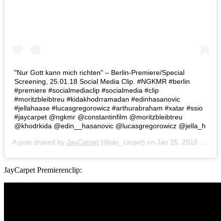
"Nur Gott kann mich richten" – Berlin-Premiere/Special
Screening, 25.01.18 Social Media Clip. #NGKMR #berlin
#premiere #socialmediaclip #socialmedia #clip
#moritzbleibtreu #kidakhodrramadan #edinhasanovic
#jellahaase #lucasgregorowicz #arthurabraham #xatar #ssio
#jaycarpet @ngkmr @constantinfilm @moritzbleibtreu
@khodrkida @edin__hasanovic @lucasgregorowicz @jella_h
A post shared by
JayCarpet
(@jay_carpet) on
Jan 25, 2018 at 1:00pm PST
JayCarpet Premierenclip: