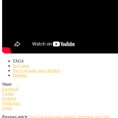
TAGS
JayCarpet
Nur Gott kann mich Richten
Premiere
Share
Facebook
Twitter
Pinterest
WhatsApp
Email
Previous article
‚Nur Gott kann mich richten‘: Interview mit Edin