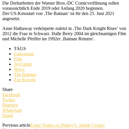
Die Dreharbeiten der Warner Bros.-DC Comicverfilmung sollen
voraussichtlich Ende 2019 oder Anfang 2020 beginnen.
Der US-Kinostart von ‚The Batman‘ ist für den 25. Juni 2021
angesetzt.
Anne Hathaway verkörperte zuletzt in ‚The Dark Knight Rises‘ von
2012 die Frau in Schwarz. Halle Berry 2004 im gleichnamigen Film
und Michelle Pfeiffer im 1992er ‚Batman Returns‘.
TAGS
Catwoman
Film
JayCarpet
News
The Batman
Zoe Kravitz
Share
Facebook
Twitter
Pinterest
WhatsApp
Email
Previous article
Erster Trailer zu Disney’s ‚Jungle Cruise‘