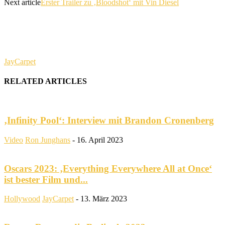
Next article
Erster Trailer zu ‚Bloodshot‘ mit Vin Diesel
JayCarpet
RELATED ARTICLES
‚Infinity Pool‘: Interview mit Brandon Cronenberg
Video
Ron Junghans
-
16. April 2023
Oscars 2023: ‚Everything Everywhere All at Once‘
ist bester Film und...
Hollywood
JayCarpet
-
13. März 2023