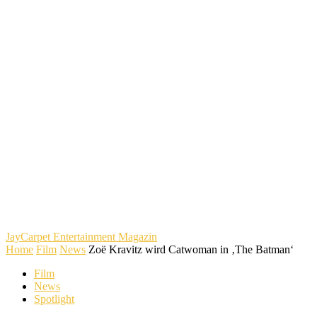
JayCarpet
Entertainment Magazin
Home
Film
News
Zoë Kravitz wird Catwoman in ‚The Batman‘
Film
News
Spotlight