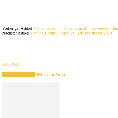
Teilen
Vorheriger Artikel
‚Niemandsland – The Aftermath‘: Interview mit J
Nächster Artikel
Achtung Berlin Filmfestival: Die Preisträger 2019
JayCarpet
Verwandte Artikel
Mehr vom Autor