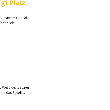
igt Platz
o konnte 'Captain
ochenende
r Welt, dem Super
s das Spielt...