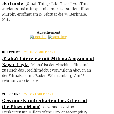
Berlinale
„Small Things Like These“ von Tim
Mielants und mit Oppenheimer-Darsteller Cillian
Murphy eröffnet am 15. Februar die 74. Berlinale.
Mit...
- Advertisement -
INTERVIEWS
23. NOVEMBER 2023
‚Elaha‘: Interview mit Milena Aboyan und
Bayan Layla
'Elaha' ist der Abschlussfilm und
zugleich das Spielfilmdebüt von Milena Aboyan an
der Filmakademie Baden-Württemberg. Am 18.
Februar 2023 feierte...
VERLOSUNG
24. OKTOBER 2023
Gewinne Kinofreikarten für ‚Killers of
the Flower Moon‘
Gewinne 1x2 Kino-
Freikarten für 'Killers of the Flower Moon' (ab 19.