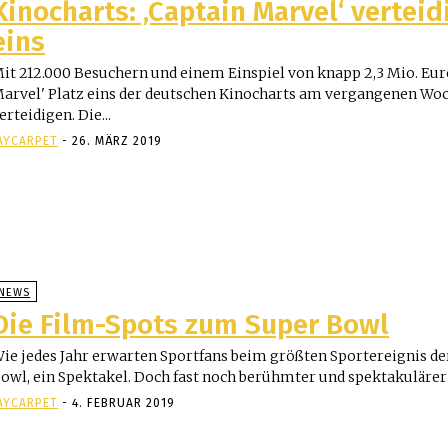
Kinocharts: ‚Captain Marvel‘ verteid
eins
it 212.000 Besuchern und einem Einspiel von knapp 2,3 Mio. Eur
arvel' Platz eins der deutschen Kinocharts am vergangenen W
erteidigen. Die...
AYCARPET
-
26. MÄRZ 2019
NEWS
Die Film-Spots zum Super Bowl
ie jedes Jahr erwarten Sportfans beim größten Sportereignis de
owl, ein Spektakel. Doch fast noch berühmter und spektakulärer al
AYCARPET
-
4. FEBRUAR 2019