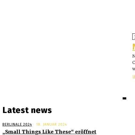
N
C
w
J
Latest news
BERLINALE 2024
18. JANUAR 2024
„Small Things Like These“ eröffnet