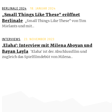
BERLINALE 2024
18. JANUAR 2024
„Small Things Like These“ eröffnet
Berlinale
„Small Things Like These“ von Tim
Mielants und mit...
INTERVIEWS
23. NOVEMBER 2023
‚Elaha‘: Interview mit Milena Aboyan und
Bayan Layla
'Elaha' ist der Abschlussfilm und
zugleich das Spielfilmdebüt von Milena...