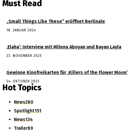
Must Read
„Small Things Like These“ eröffnet Berlinale
18. JANUAR 2024
‚Elaha‘: Interview mit Milena Aboyan und Bayan Layla
23. NOVEMBER 2023
Gewinne Kinofreikarten für ‚Killers of the Flower Moon‘
24. OKTOBER 2023
Hot Topics
News
280
Spotlight
151
News
134
Trailer
89