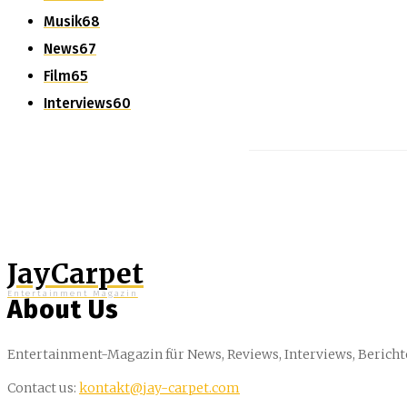
Musik
68
News
67
Film
65
Interviews
60
JayCarpet
Entertainment Magazin
About Us
Entertainment-Magazin für News, Reviews, Interviews, Bericht
Contact us:
kontakt@jay-carpet.com