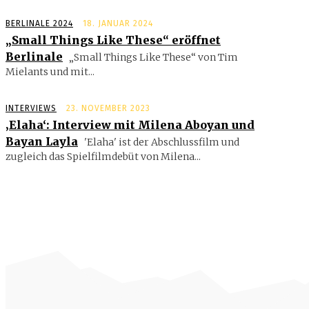
BERLINALE 2024
18. JANUAR 2024
„Small Things Like These“ eröffnet
Berlinale
„Small Things Like These“ von Tim
Mielants und mit...
INTERVIEWS
23. NOVEMBER 2023
‚Elaha‘: Interview mit Milena Aboyan und
Bayan Layla
'Elaha' ist der Abschlussfilm und
zugleich das Spielfilmdebüt von Milena...