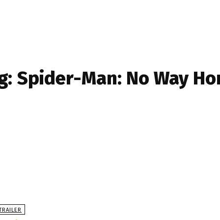
g:
Spider-Man: No Way H
TRAILER