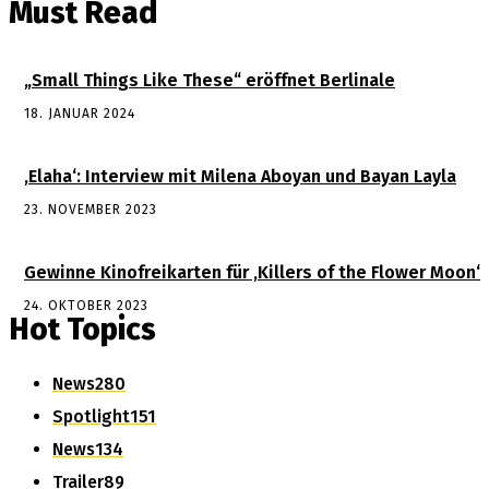
Must Read
„Small Things Like These“ eröffnet Berlinale
18. JANUAR 2024
‚Elaha‘: Interview mit Milena Aboyan und Bayan Layla
23. NOVEMBER 2023
Gewinne Kinofreikarten für ‚Killers of the Flower Moon‘
24. OKTOBER 2023
Hot Topics
News
280
Spotlight
151
News
134
Trailer
89