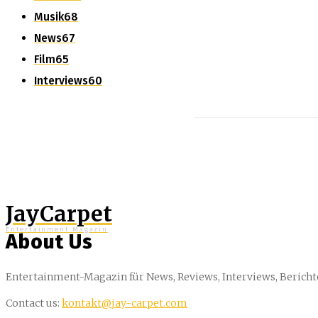
Musik
68
News
67
Film
65
Interviews
60
JayCarpet
Entertainment Magazin
About Us
Entertainment-Magazin für News, Reviews, Interviews, Bericht
Contact us:
kontakt@jay-carpet.com