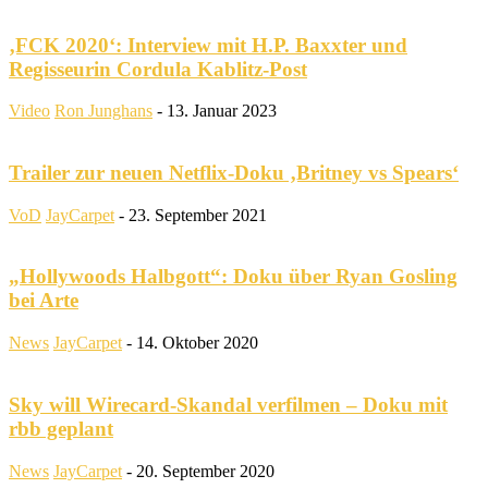
‚FCK 2020‘: Interview mit H.P. Baxxter und
Regisseurin Cordula Kablitz-Post
Video
Ron Junghans
-
13. Januar 2023
Trailer zur neuen Netflix-Doku ‚Britney vs Spears‘
VoD
JayCarpet
-
23. September 2021
„Hollywoods Halbgott“: Doku über Ryan Gosling
bei Arte
News
JayCarpet
-
14. Oktober 2020
Sky will Wirecard-Skandal verfilmen – Doku mit
rbb geplant
News
JayCarpet
-
20. September 2020