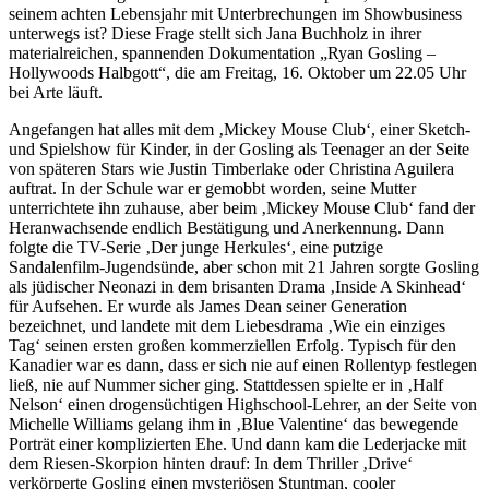
seinem achten Lebensjahr mit Unterbrechungen im Showbusiness
unterwegs ist? Diese Frage stellt sich Jana Buchholz in ihrer
materialreichen, spannenden Dokumentation „Ryan Gosling –
Hollywoods Halbgott“, die am Freitag, 16. Oktober um 22.05 Uhr
bei Arte läuft.
Angefangen hat alles mit dem ‚Mickey Mouse Club‘, einer Sketch-
und Spielshow für Kinder, in der Gosling als Teenager an der Seite
von späteren Stars wie Justin Timberlake oder Christina Aguilera
auftrat. In der Schule war er gemobbt worden, seine Mutter
unterrichtete ihn zuhause, aber beim ‚Mickey Mouse Club‘ fand der
Heranwachsende endlich Bestätigung und Anerkennung. Dann
folgte die TV-Serie ‚Der junge Herkules‘, eine putzige
Sandalenfilm-Jugendsünde, aber schon mit 21 Jahren sorgte Gosling
als jüdischer Neonazi in dem brisanten Drama ‚Inside A Skinhead‘
für Aufsehen. Er wurde als James Dean seiner Generation
bezeichnet, und landete mit dem Liebesdrama ‚Wie ein einziges
Tag‘ seinen ersten großen kommerziellen Erfolg. Typisch für den
Kanadier war es dann, dass er sich nie auf einen Rollentyp festlegen
ließ, nie auf Nummer sicher ging. Stattdessen spielte er in ‚Half
Nelson‘ einen drogensüchtigen Highschool-Lehrer, an der Seite von
Michelle Williams gelang ihm in ‚Blue Valentine‘ das bewegende
Porträt einer komplizierten Ehe. Und dann kam die Lederjacke mit
dem Riesen-Skorpion hinten drauf: In dem Thriller ‚Drive‘
verkörperte Gosling einen mysteriösen Stuntman, cooler