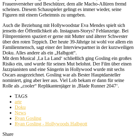
Frauenversteher und Beschützer, dem alle Macho-Allüren fremd
scheinen. Diesem Schauspieler gelingt es immer wieder, seine
Figuren mit einem Geheimnis zu umgeben.
Auch die Beziehung mit Hollywoodstar Eva Mendes spielt sich
jenseits der Öffentlichkeit ab. Instagram-Storys? Fehlanzeige. Bei
Filmpremieren spaziert er gerne mit Mutter und älterer Schwester
über den roten Teppich. Der heute 39-Jährige ist wohl vor allem ein
Familienmensch, sagt einer der Interviewpartner in der kurzweiligen
Doku. Alles andere als ein „Halbgott“.
Mit dem Musical ‚La La Land‘ schließlich ging Gosling ein großes
Risiko ein, und wurde für seinen Mut belohnt. Der Film über einen
Jazzpianisten und eine Sängerin in Hollywood wurde mit sechs
Oscars ausgezeichnet. Gosling war als Bester Hauptdarsteller
nominiert, ging aber leer aus. Viel Lob bekam er dann für seine
Rolle als „cooler“ Replikantenjäger in ‚Blade Runner 2047‘.
TAGS
arte
Doku
News
Ryan Gosling
Ryan Gosling - Hollywoods Halbgott
Share