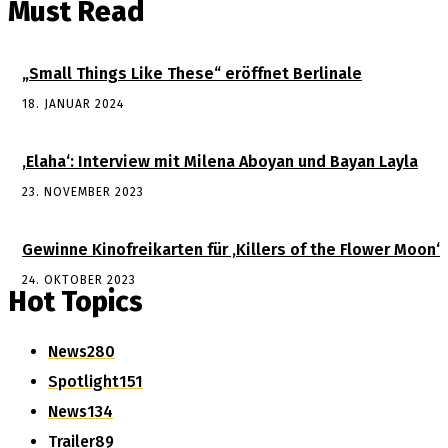
Must Read
„Small Things Like These“ eröffnet Berlinale
18. JANUAR 2024
‚Elaha‘: Interview mit Milena Aboyan und Bayan Layla
23. NOVEMBER 2023
Gewinne Kinofreikarten für ‚Killers of the Flower Moon‘
24. OKTOBER 2023
Hot Topics
News
280
Spotlight
151
News
134
Trailer
89