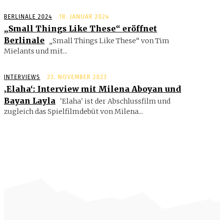
BERLINALE 2024
18. JANUAR 2024
„Small Things Like These“ eröffnet
Berlinale
„Small Things Like These“ von Tim
Mielants und mit...
INTERVIEWS
23. NOVEMBER 2023
‚Elaha‘: Interview mit Milena Aboyan und
Bayan Layla
'Elaha' ist der Abschlussfilm und
zugleich das Spielfilmdebüt von Milena...