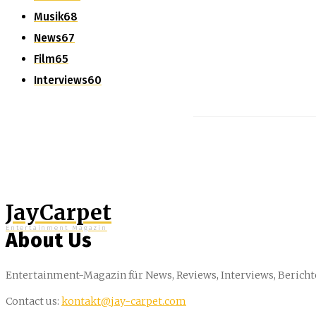
Musik
68
News
67
Film
65
Interviews
60
JayCarpet
Entertainment Magazin
About Us
Entertainment-Magazin für News, Reviews, Interviews, Bericht
Contact us:
kontakt@jay-carpet.com