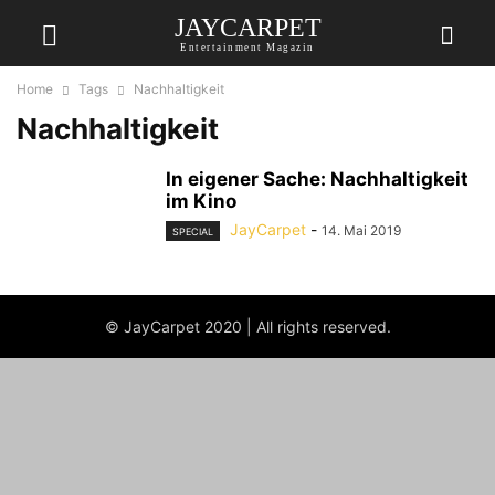
JAYCARPET
Entertainment Magazin
Home
Tags
Nachhaltigkeit
Nachhaltigkeit
In eigener Sache: Nachhaltigkeit
im Kino
JayCarpet
-
14. Mai 2019
SPECIAL
© JayCarpet 2020 | All rights reserved.