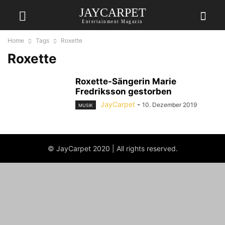
JAYCARPET
Entertainment Magazin
Home
Tags
Roxette
Roxette
Roxette-Sängerin Marie
Fredriksson gestorben
JayCarpet
-
10. Dezember 2019
MUSIK
© JayCarpet 2020 | All rights reserved.