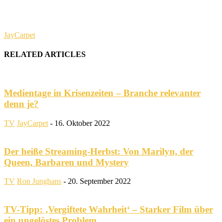
JayCarpet
RELATED ARTICLES
Medientage in Krisenzeiten – Branche relevanter
denn je?
TV
JayCarpet
-
16. Oktober 2022
Der heiße Streaming-Herbst: Von Marilyn, der
Queen, Barbaren und Mystery
TV
Ron Junghans
-
20. September 2022
TV-Tipp: ‚Vergiftete Wahrheit‘ – Starker Film über
ein ungelöstes Problem