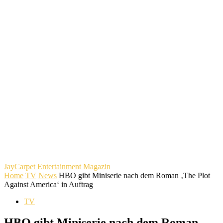
JayCarpet
Entertainment Magazin
Home
TV
News
HBO gibt Miniserie nach dem Roman ‚The Plot
Against America‘ in Auftrag
TV
HBO gibt Miniserie nach dem Roman