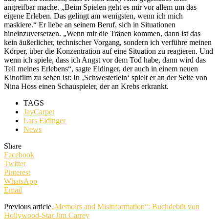
angreifbar mache. „Beim Spielen geht es mir vor allem um das
eigene Erleben. Das gelingt am wenigsten, wenn ich mich
maskiere.“ Er liebe an seinem Beruf, sich in Situationen
hineinzuversetzen. „Wenn mir die Tränen kommen, dann ist das
kein äußerlicher, technischer Vorgang, sondern ich verführe meinen
Körper, über die Konzentration auf eine Situation zu reagieren. Und
wenn ich spiele, dass ich Angst vor dem Tod habe, dann wird das
Teil meines Erlebens“, sagte Eidinger, der auch in einem neuen
Kinofilm zu sehen ist: In ‚Schwesterlein‘ spielt er an der Seite von
Nina Hoss einen Schauspieler, der an Krebs erkrankt.
TAGS
JayCarpet
Lars Eidinger
News
Share
Facebook
Twitter
Pinterest
WhatsApp
Email
Previous article
„Memoirs and Misinformation“: Buchdebüt von
Hollywood-Star Jim Carrey