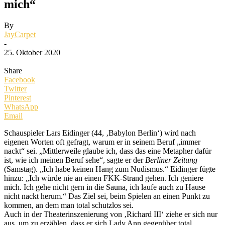
mich“
By
JayCarpet
-
25. Oktober 2020
Share
Facebook
Twitter
Pinterest
WhatsApp
Email
Schauspieler Lars Eidinger (44, ‚Babylon Berlin‘) wird nach
eigenen Worten oft gefragt, warum er in seinem Beruf „immer
nackt“ sei. „Mittlerweile glaube ich, dass das eine Metapher dafür
ist, wie ich meinen Beruf sehe“, sagte er der
Berliner Zeitung
(Samstag). „Ich habe keinen Hang zum Nudismus.“ Eidinger fügte
hinzu: „Ich würde nie an einen FKK-Strand gehen. Ich geniere
mich. Ich gehe nicht gern in die Sauna, ich laufe auch zu Hause
nicht nackt herum.“ Das Ziel sei, beim Spielen an einen Punkt zu
kommen, an dem man total schutzlos sei.
Auch in der Theaterinszenierung von ‚Richard III‘ ziehe er sich nur
aus, um zu erzählen, dass er sich Lady Ann gegenüber total