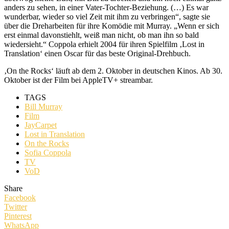
anders zu sehen, in einer Vater-Tochter-Beziehung. (…) Es war
wunderbar, wieder so viel Zeit mit ihm zu verbringen“, sagte sie
über die Dreharbeiten für ihre Komödie mit Murray. „Wenn er sich
erst einmal davonstiehlt, weiß man nicht, ob man ihn so bald
wiedersieht.“ Coppola erhielt 2004 für ihren Spielfilm ‚Lost in
Translation‘ einen Oscar für das beste Original-Drehbuch.
‚On the Rocks‘ läuft ab dem 2. Oktober in deutschen Kinos. Ab 30.
Oktober ist der Film bei AppleTV+ streambar.
TAGS
Bill Murray
Film
JayCarpet
Lost in Translation
On the Rocks
Sofia Coppola
TV
VoD
Share
Facebook
Twitter
Pinterest
WhatsApp