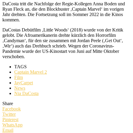
DaCosta tritt die Nachfolge der Regie-Kollegen Anna Boden und
Ryan Fleck an, die den Blockbuster ‚Captain Marvel‘ im vorigen
Jahr drehten. Die Fortsetzung soll im Sommer 2022 in die Kinos
kommen.
DaCostas Debütfilm ‚Little Woods‘ (2018) wurde von der Kritik
gelobt. Die Afroamerikanerin drehte kürzlich den Horrorfilm
‚Candyman‘, für den sie zusammen mit Jordan Peele (‚Get Out‘,
‚Wir‘) auch das Drehbuch schrieb. Wegen der Coronavirus-
Pandemie wurde der US-Kinostart von Juni auf Mitte Oktober
verschoben.
TAGS
Captain Marvel 2
Film
JayCarpet
News
Nia DaCosta
Share
Facebook
Twitter
Pinterest
WhatsApp
Email