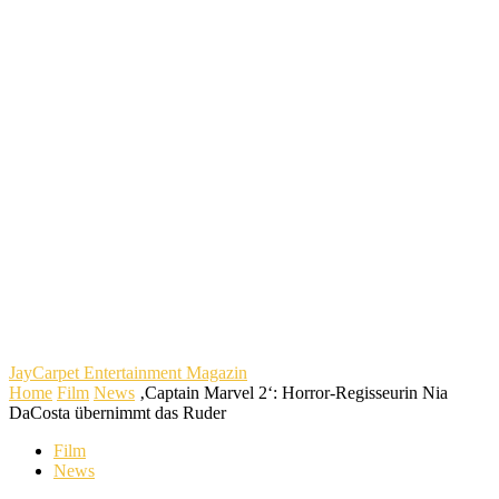
JayCarpet
Entertainment Magazin
Home
Film
News
‚Captain Marvel 2‘: Horror-Regisseurin Nia
DaCosta übernimmt das Ruder
Film
News