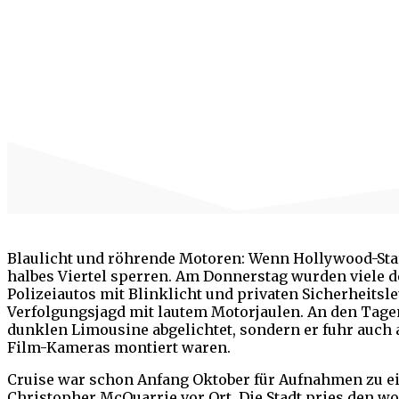
Blaulicht und röhrende Motoren: Wenn Hollywood-Star 
halbes Viertel sperren. Am Donnerstag wurden viele 
Polizeiautos mit Blinklicht und privaten Sicherheits
Verfolgungsjagd mit lautem Motorjaulen. An den Tagen
dunklen Limousine abgelichtet, sondern er fuhr auch
Film-Kameras montiert waren.
Cruise war schon Anfang Oktober für Aufnahmen zu ei
Christopher McQuarrie vor Ort. Die Stadt pries den w