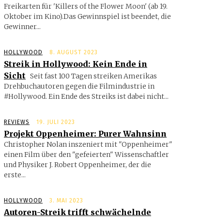
Freikarten für 'Killers of the Flower Moon' (ab 19.
Oktober im Kino).Das Gewinnspiel ist beendet, die
Gewinner...
HOLLYWOOD
8. AUGUST 2023
Streik in Hollywood: Kein Ende in
Sicht
Seit fast 100 Tagen streiken Ame­rikas
Drehbuchautoren gegen die Filmindustrie in
#Hollywood. Ein Ende des Streiks ist dabei nicht...
REVIEWS
19. JULI 2023
Projekt Oppenheimer: Purer Wahnsinn
Christopher Nolan inszeniert mit "Oppenheimer"
einen Film über den "gefeierten" Wissenschaftler
und Physiker J. Robert Oppenheimer, der die
erste...
HOLLYWOOD
3. MAI 2023
Autoren-Streik trifft schwächelnde