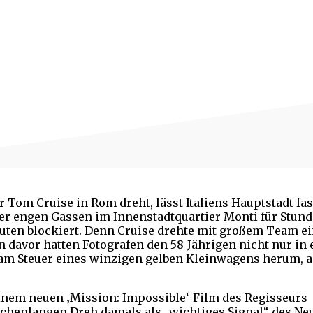
Tom Cruise in Rom dreht, lässt Italiens Hauptstadt fas
der engen Gassen im Innenstadtquartier Monti für Stun
leuten blockiert. Denn Cruise drehte mit großem Team e
 davor hatten Fotografen den 58-Jährigen nicht nur in 
 am Steuer eines winzigen gelben Kleinwagens herum, 
nem neuen ‚Mission: Impossible‘-Film des Regisseurs
ochenlangen Dreh damals als „wichtiges Signal“ des Neu