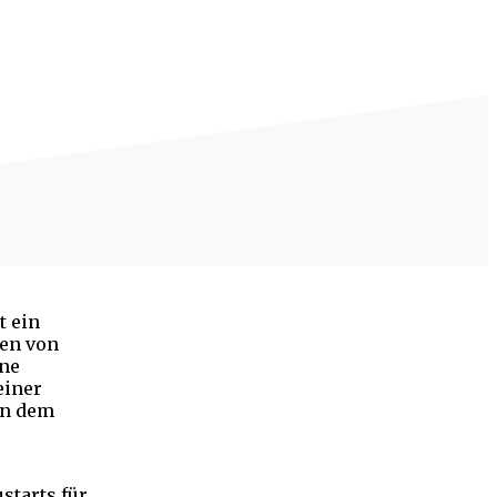
t ein
den von
ine
einer
an dem
starts für