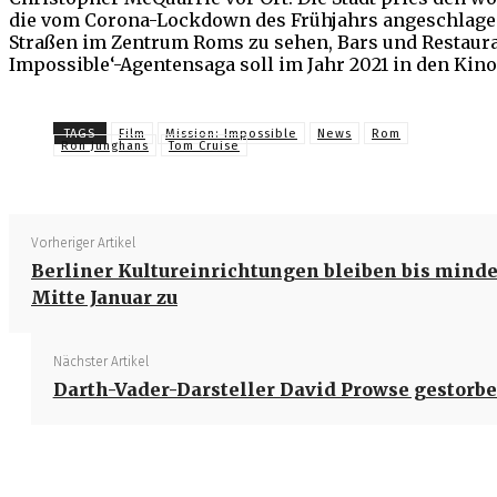
die vom Corona-Lockdown des Frühjahrs angeschlagen
Straßen im Zentrum Roms zu sehen, Bars und Restaurant
Impossible‘-Agentensaga soll im Jahr 2021 in den Kino
TAGS
Film
Mission: Impossible
News
Rom
Ron Junghans
Tom Cruise
Vorheriger Artikel
Berliner Kultureinrichtungen bleiben bis mind
Mitte Januar zu
Nächster Artikel
Darth-Vader-Darsteller David Prowse gestorb