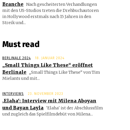
Branche
Nach gescheiterten Verhandlungen
mit den US-Studios treten die Drehbuchautoren
in Hollywood erstmals nach 15 Jahren in den
Streik und...
Must read
BERLINALE 2024
18. JANUAR 2024
„Small Things Like These“ eröffnet
Berlinale
„Small Things Like These“ von Tim
Mielants und mit...
INTERVIEWS
23. NOVEMBER 2023
‚Elaha‘: Interview mit Milena Aboyan
und Bayan Layla
'Elaha' ist der Abschlussfilm
und zugleich das Spielfilmdebüt von Milena...