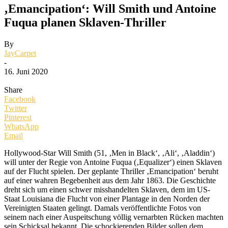
‚Emancipation‘: Will Smith und Antoine
Fuqua planen Sklaven-Thriller
By
JayCarpet
-
16. Juni 2020
Share
Facebook
Twitter
Pinterest
WhatsApp
Email
Hollywood-Star Will Smith (51, ‚Men in Black‘, ‚Ali‘, ‚Aladdin‘)
will unter der Regie von Antoine Fuqua (‚Equalizer‘) einen Sklaven
auf der Flucht spielen. Der geplante Thriller ‚Emancipation‘ beruht
auf einer wahren Begebenheit aus dem Jahr 1863. Die Geschichte
dreht sich um einen schwer misshandelten Sklaven, dem im US-
Staat Louisiana die Flucht von einer Plantage in den Norden der
Vereinigten Staaten gelingt. Damals veröffentlichte Fotos von
seinem nach einer Auspeitschung völlig vernarbten Rücken machten
sein Schicksal bekannt. Die schockierenden Bilder sollen dem