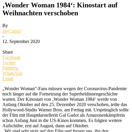
‚Wonder Woman 1984‘: Kinostart auf
Weihnachten verschoben
By
JayCarpet
-
12. September 2020
Share
Facebook
Twitter
Pinterest
WhatsApp
Email
„Wonder Woman“-Fans müssen wegen der Coronavirus-Pandemie
noch länger auf die Fortsetzung der Superheldinnengeschichte
warten. Der Kinostart von ‚Wonder Woman 1984‘ werde von
Anfang Oktober auf den 25. Dezember 2020 verschoben, teilte das
Hollywood-Studio Warner Bros. am Freitag mit. Ursprünglich sollte
der Film mit Hauptdarstellerin Gal Gadot als Amazonenkämpferin
schon Anfang Juni in die US-Kinos kommen. Es folgten weitere
Aufschübe, erst auf August, dann auf Oktober.
„Wir sind sehr stolz auf den Film und freuen uns, ihn den