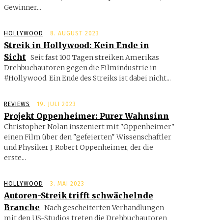
Gewinner...
HOLLYWOOD
8. AUGUST 2023
Streik in Hollywood: Kein Ende in
Sicht
Seit fast 100 Tagen streiken Ame­rikas
Drehbuchautoren gegen die Filmindustrie in
#Hollywood. Ein Ende des Streiks ist dabei nicht...
REVIEWS
19. JULI 2023
Projekt Oppenheimer: Purer Wahnsinn
Christopher Nolan inszeniert mit "Oppenheimer"
einen Film über den "gefeierten" Wissenschaftler
und Physiker J. Robert Oppenheimer, der die
erste...
HOLLYWOOD
3. MAI 2023
Autoren-Streik trifft schwächelnde
Branche
Nach gescheiterten Verhandlungen
mit den US-Studios treten die Drehbuchautoren