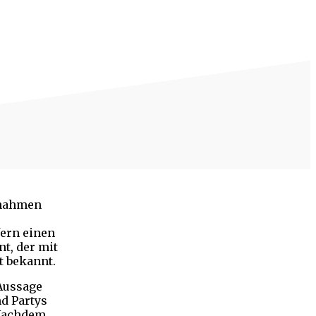
fnahmen
fern einen
t, der mit
t bekannt.
 Aussage
nd Partys
 Nachdem