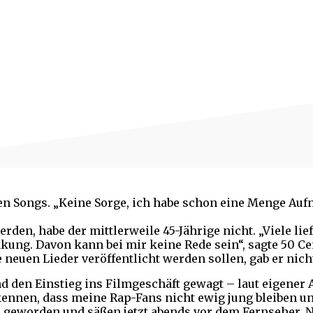
uen Songs. „Keine Sorge, ich habe schon eine Menge Au
den, habe der mittlerweile 45-Jährige nicht. „Viele lie
ng. Davon kann bei mir keine Rede sein“, sagte 50 Cen
neuen Lieder veröffentlicht werden sollen, gab er nich
nd den Einstieg ins Filmgeschäft gewagt – laut eigener
rkennen, dass meine Rap-Fans nicht ewig jung bleiben u
lter geworden und säßen jetzt abends vor dem Fernseher.