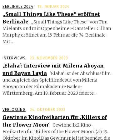
BERLINALE 2024
18. JANUAR 2024
„Small Things Like These“ eröffnet
Berlinale
„Small Things Like These“ von Tim
Mielants und mit Oppenheimer-Darsteller Cillian
Murphy eröffnet am 15. Februar die 74. Berlinale.
Mit...
INTERVIEWS
23. NOVEMBER 2023
‚Elaha‘: Interview mit Milena Aboyan
und Bayan Layla
'Elaha' ist der Abschlussfilm
und zugleich das Spielfilmdebüt von Milena
Aboyan an der Filmakademie Baden-
Württemberg. Am 18. Februar 2023 feierte...
VERLOSUNG
24. OKTOBER 2023
Gewinne Kinofreikarten für ‚Killers of
the Flower Moon‘
Gewinne 1x2 Kino-
Freikarten für 'Killers of the Flower Moon' (ab 19.
Oktober im Kino).Das Gewinnspiel ist beendet, die