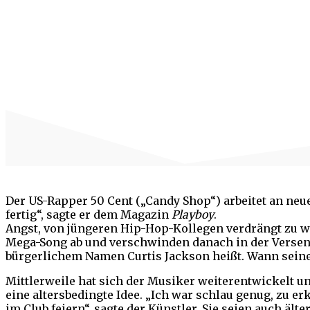
Der US-Rapper 50 Cent („Candy Shop“) arbeitet an ne
fertig“, sagte er dem Magazin
Playboy
.
Angst, von jüngeren Hip-Hop-Kollegen verdrängt zu wer
Mega-Song ab und verschwinden danach in der Versenku
bürgerlichem Namen Curtis Jackson heißt. Wann seine 
Mittlerweile hat sich der Musiker weiterentwickelt u
eine altersbedingte Idee. „Ich war schlau genug, zu e
im Club feiern“, sagte der Künstler. Sie seien auch ä