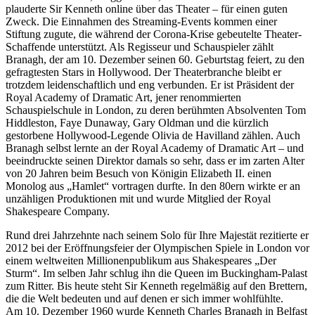
plauderte Sir Kenneth online über das Theater – für einen guten
Zweck. Die Einnahmen des Streaming-Events kommen einer
Stiftung zugute, die während der Corona-Krise gebeutelte Theater-
Schaffende unterstützt. Als Regisseur und Schauspieler zählt
Branagh, der am 10. Dezember seinen 60. Geburtstag feiert, zu den
gefragtesten Stars in Hollywood. Der Theaterbranche bleibt er
trotzdem leidenschaftlich und eng verbunden. Er ist Präsident der
Royal Academy of Dramatic Art, jener renommierten
Schauspielschule in London, zu deren berühmten Absolventen Tom
Hiddleston, Faye Dunaway, Gary Oldman und die kürzlich
gestorbene Hollywood-Legende Olivia de Havilland zählen. Auch
Branagh selbst lernte an der Royal Academy of Dramatic Art – und
beeindruckte seinen Direktor damals so sehr, dass er im zarten Alter
von 20 Jahren beim Besuch von Königin Elizabeth II. einen
Monolog aus „Hamlet“ vortragen durfte. In den 80ern wirkte er an
unzähligen Produktionen mit und wurde Mitglied der Royal
Shakespeare Company.
Rund drei Jahrzehnte nach seinem Solo für Ihre Majestät rezitierte er
2012 bei der Eröffnungsfeier der Olympischen Spiele in London vor
einem weltweiten Millionenpublikum aus Shakespeares „Der
Sturm“. Im selben Jahr schlug ihn die Queen im Buckingham-Palast
zum Ritter. Bis heute steht Sir Kenneth regelmäßig auf den Brettern,
die die Welt bedeuten und auf denen er sich immer wohlfühlte.
Am 10. Dezember 1960 wurde Kenneth Charles Branagh in Belfast