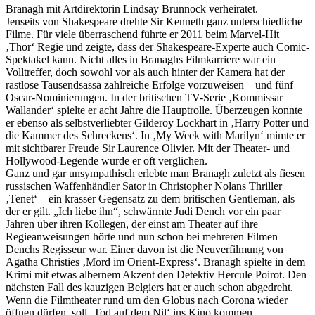
Branagh mit Artdirektorin Lindsay Brunnock verheiratet.
Jenseits von Shakespeare drehte Sir Kenneth ganz unterschiedliche
Filme. Für viele überraschend führte er 2011 beim Marvel-Hit
‚Thor‘ Regie und zeigte, dass der Shakespeare-Experte auch Comic-
Spektakel kann. Nicht alles in Branaghs Filmkarriere war ein
Volltreffer, doch sowohl vor als auch hinter der Kamera hat der
rastlose Tausendsassa zahlreiche Erfolge vorzuweisen – und fünf
Oscar-Nominierungen. In der britischen TV-Serie ‚Kommissar
Wallander‘ spielte er acht Jahre die Hauptrolle. Überzeugen konnte
er ebenso als selbstverliebter Gilderoy Lockhart in ‚Harry Potter und
die Kammer des Schreckens‘. In ‚My Week with Marilyn‘ mimte er
mit sichtbarer Freude Sir Laurence Olivier. Mit der Theater- und
Hollywood-Legende wurde er oft verglichen.
Ganz und gar unsympathisch erlebte man Branagh zuletzt als fiesen
russischen Waffenhändler Sator in Christopher Nolans Thriller
‚Tenet‘ – ein krasser Gegensatz zu dem britischen Gentleman, als
der er gilt. „Ich liebe ihn“, schwärmte Judi Dench vor ein paar
Jahren über ihren Kollegen, der einst am Theater auf ihre
Regieanweisungen hörte und nun schon bei mehreren Filmen
Denchs Regisseur war. Einer davon ist die Neuverfilmung von
Agatha Christies ‚Mord im Orient-Express‘. Branagh spielte in dem
Krimi mit etwas albernem Akzent den Detektiv Hercule Poirot. Den
nächsten Fall des kauzigen Belgiers hat er auch schon abgedreht.
Wenn die Filmtheater rund um den Globus nach Corona wieder
öffnen dürfen, soll ‚Tod auf dem Nil‘ ins Kino kommen.