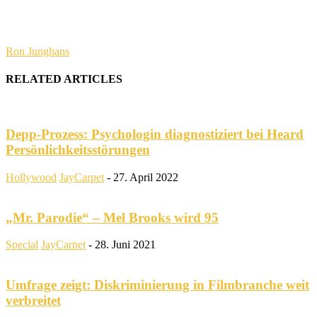
Ron Junghans
RELATED ARTICLES
Depp-Prozess: Psychologin diagnostiziert bei Heard
Persönlichkeitsstörungen
Hollywood
JayCarpet
-
27. April 2022
„Mr. Parodie“ – Mel Brooks wird 95
Special
JayCarpet
-
28. Juni 2021
Umfrage zeigt: Diskriminierung in Filmbranche weit
verbreitet