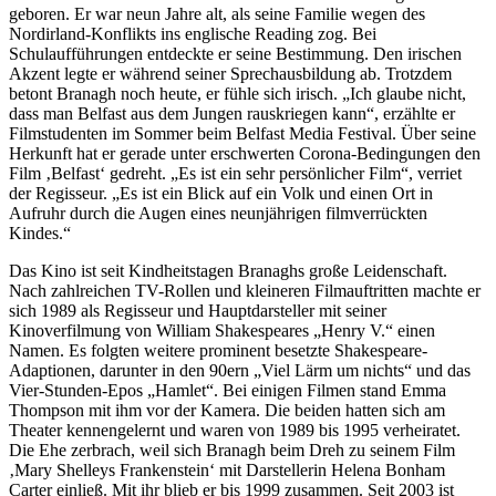
geboren. Er war neun Jahre alt, als seine Familie wegen des
Nordirland-Konflikts ins englische Reading zog. Bei
Schulaufführungen entdeckte er seine Bestimmung. Den irischen
Akzent legte er während seiner Sprechausbildung ab. Trotzdem
betont Branagh noch heute, er fühle sich irisch. „Ich glaube nicht,
dass man Belfast aus dem Jungen rauskriegen kann“, erzählte er
Filmstudenten im Sommer beim Belfast Media Festival. Über seine
Herkunft hat er gerade unter erschwerten Corona-Bedingungen den
Film ‚Belfast‘ gedreht. „Es ist ein sehr persönlicher Film“, verriet
der Regisseur. „Es ist ein Blick auf ein Volk und einen Ort in
Aufruhr durch die Augen eines neunjährigen filmverrückten
Kindes.“
Das Kino ist seit Kindheitstagen Branaghs große Leidenschaft.
Nach zahlreichen TV-Rollen und kleineren Filmauftritten machte er
sich 1989 als Regisseur und Hauptdarsteller mit seiner
Kinoverfilmung von William Shakespeares „Henry V.“ einen
Namen. Es folgten weitere prominent besetzte Shakespeare-
Adaptionen, darunter in den 90ern „Viel Lärm um nichts“ und das
Vier-Stunden-Epos „Hamlet“. Bei einigen Filmen stand Emma
Thompson mit ihm vor der Kamera. Die beiden hatten sich am
Theater kennengelernt und waren von 1989 bis 1995 verheiratet.
Die Ehe zerbrach, weil sich Branagh beim Dreh zu seinem Film
‚Mary Shelleys Frankenstein‘ mit Darstellerin Helena Bonham
Carter einließ. Mit ihr blieb er bis 1999 zusammen. Seit 2003 ist