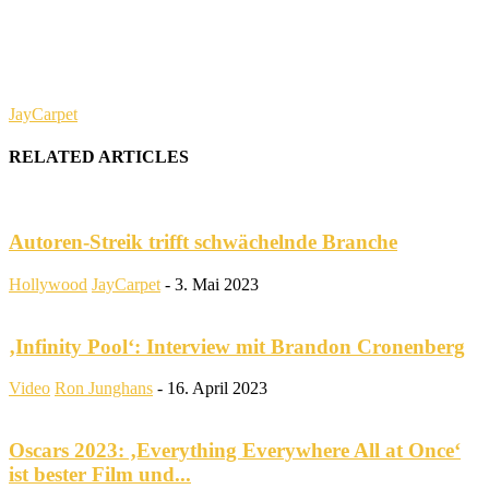
JayCarpet
RELATED ARTICLES
Autoren-Streik trifft schwächelnde Branche
Hollywood
JayCarpet
-
3. Mai 2023
‚Infinity Pool‘: Interview mit Brandon Cronenberg
Video
Ron Junghans
-
16. April 2023
Oscars 2023: ‚Everything Everywhere All at Once‘
ist bester Film und...