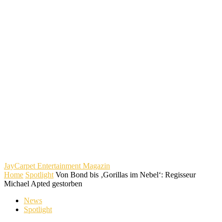
JayCarpet
Entertainment Magazin
Home
Spotlight
Von Bond bis ‚Gorillas im Nebel‘: Regisseur
Michael Apted gestorben
News
Spotlight