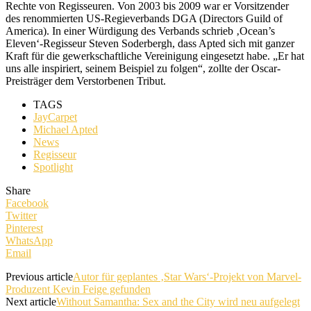
Rechte von Regisseuren. Von 2003 bis 2009 war er Vorsitzender
des renommierten US-Regieverbands DGA (Directors Guild of
America). In einer Würdigung des Verbands schrieb ‚Ocean’s
Eleven‘-Regisseur Steven Soderbergh, dass Apted sich mit ganzer
Kraft für die gewerkschaftliche Vereinigung eingesetzt habe. „Er hat
uns alle inspiriert, seinem Beispiel zu folgen“, zollte der Oscar-
Preisträger dem Verstorbenen Tribut.
TAGS
JayCarpet
Michael Apted
News
Regisseur
Spotlight
Share
Facebook
Twitter
Pinterest
WhatsApp
Email
Previous article
Autor für geplantes ‚Star Wars‘-Projekt von Marvel-
Produzent Kevin Feige gefunden
Next article
Without Samantha: Sex and the City wird neu aufgelegt