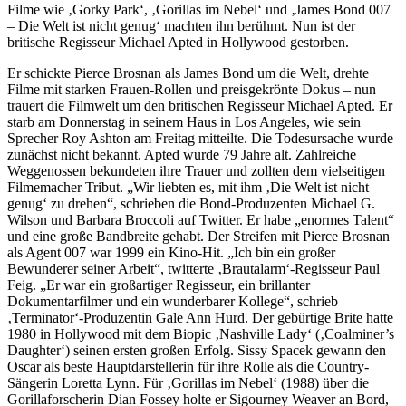
Filme wie ‚Gorky Park‘, ‚Gorillas im Nebel‘ und ‚James Bond 007
– Die Welt ist nicht genug‘ machten ihn berühmt. Nun ist der
britische Regisseur Michael Apted in Hollywood gestorben.
Er schickte Pierce Brosnan als James Bond um die Welt, drehte
Filme mit starken Frauen-Rollen und preisgekrönte Dokus – nun
trauert die Filmwelt um den britischen Regisseur Michael Apted. Er
starb am Donnerstag in seinem Haus in Los Angeles, wie sein
Sprecher Roy Ashton am Freitag mitteilte. Die Todesursache wurde
zunächst nicht bekannt. Apted wurde 79 Jahre alt. Zahlreiche
Weggenossen bekundeten ihre Trauer und zollten dem vielseitigen
Filmemacher Tribut. „Wir liebten es, mit ihm ‚Die Welt ist nicht
genug‘ zu drehen“, schrieben die Bond-Produzenten Michael G.
Wilson und Barbara Broccoli auf Twitter. Er habe „enormes Talent“
und eine große Bandbreite gehabt. Der Streifen mit Pierce Brosnan
als Agent 007 war 1999 ein Kino-Hit. „Ich bin ein großer
Bewunderer seiner Arbeit“, twitterte ‚Brautalarm‘-Regisseur Paul
Feig. „Er war ein großartiger Regisseur, ein brillanter
Dokumentarfilmer und ein wunderbarer Kollege“, schrieb
‚Terminator‘-Produzentin Gale Ann Hurd. Der gebürtige Brite hatte
1980 in Hollywood mit dem Biopic ‚Nashville Lady‘ (‚Coalminer’s
Daughter‘) seinen ersten großen Erfolg. Sissy Spacek gewann den
Oscar als beste Hauptdarstellerin für ihre Rolle als die Country-
Sängerin Loretta Lynn. Für ‚Gorillas im Nebel‘ (1988) über die
Gorillaforscherin Dian Fossey holte er Sigourney Weaver an Bord,