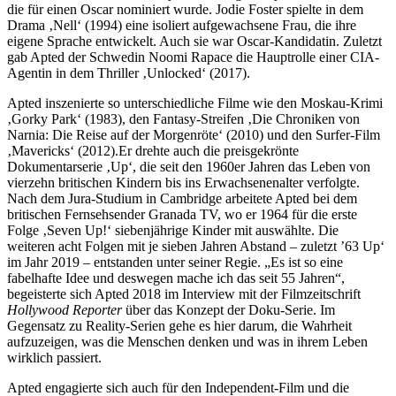
die für einen Oscar nominiert wurde. Jodie Foster spielte in dem
Drama ‚Nell‘ (1994) eine isoliert aufgewachsene Frau, die ihre
eigene Sprache entwickelt. Auch sie war Oscar-Kandidatin. Zuletzt
gab Apted der Schwedin Noomi Rapace die Hauptrolle einer CIA-
Agentin in dem Thriller ‚Unlocked‘ (2017).
Apted inszenierte so unterschiedliche Filme wie den Moskau-Krimi
‚Gorky Park‘ (1983), den Fantasy-Streifen ‚Die Chroniken von
Narnia: Die Reise auf der Morgenröte‘ (2010) und den Surfer-Film
‚Mavericks‘ (2012).Er drehte auch die preisgekrönte
Dokumentarserie ‚Up‘, die seit den 1960er Jahren das Leben von
vierzehn britischen Kindern bis ins Erwachsenenalter verfolgte.
Nach dem Jura-Studium in Cambridge arbeitete Apted bei dem
britischen Fernsehsender Granada TV, wo er 1964 für die erste
Folge ‚Seven Up!‘ siebenjährige Kinder mit auswählte. Die
weiteren acht Folgen mit je sieben Jahren Abstand – zuletzt ’63 Up‘
im Jahr 2019 – entstanden unter seiner Regie. „Es ist so eine
fabelhafte Idee und deswegen mache ich das seit 55 Jahren“,
begeisterte sich Apted 2018 im Interview mit der Filmzeitschrift
Hollywood Reporter
über das Konzept der Doku-Serie. Im
Gegensatz zu Reality-Serien gehe es hier darum, die Wahrheit
aufzuzeigen, was die Menschen denken und was in ihrem Leben
wirklich passiert.
Apted engagierte sich auch für den Independent-Film und die