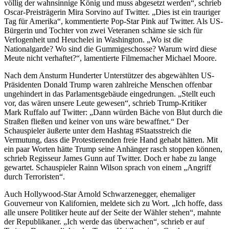
völlig der wahnsinnige König und muss abgesetzt werden“, schrieb
Oscar-Preisträgerin Mira Sorvino auf Twitter. „Dies ist ein trauriger
Tag für Amerika“, kommentierte Pop-Star Pink auf Twitter. Als US-
Bürgerin und Tochter von zwei Veteranen schäme sie sich für
Verlogenheit und Heuchelei in Washington. „Wo ist die
Nationalgarde? Wo sind die Gummigeschosse? Warum wird diese
Meute nicht verhaftet?“, lamentierte Filmemacher Michael Moore.
Nach dem Ansturm Hunderter Unterstützer des abgewählten US-
Präsidenten Donald Trump waren zahlreiche Menschen offenbar
ungehindert in das Parlamentsgebäude eingedrungen. „Stellt euch
vor, das wären unsere Leute gewesen“, schrieb Trump-Kritiker
Mark Ruffalo auf Twitter: „Dann würden Bäche von Blut durch die
Straßen fließen und keiner von uns wäre bewaffnet.“ Der
Schauspieler äußerte unter dem Hashtag #Staatsstreich die
Vermutung, dass die Protestierenden freie Hand gehabt hätten. Mit
ein paar Worten hätte Trump seine Anhänger rasch stoppen können,
schrieb Regisseur James Gunn auf Twitter. Doch er habe zu lange
gewartet. Schauspieler Rainn Wilson sprach von einem „Angriff
durch Terroristen“.
Auch Hollywood-Star Arnold Schwarzenegger, ehemaliger
Gouverneur von Kalifornien, meldete sich zu Wort. „Ich hoffe, dass
alle unsere Politiker heute auf der Seite der Wähler stehen“, mahnte
der Republikaner. „Ich werde das überwachen“, schrieb er auf