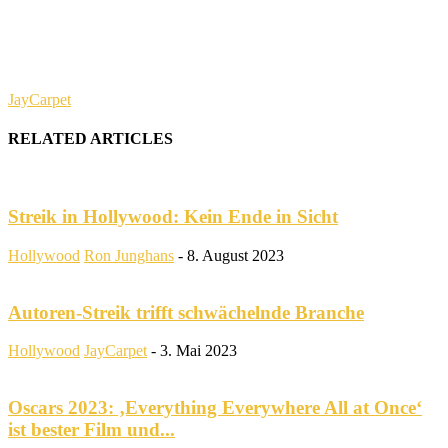
JayCarpet
RELATED ARTICLES
Streik in Hollywood: Kein Ende in Sicht
Hollywood
Ron Junghans
-
8. August 2023
Autoren-Streik trifft schwächelnde Branche
Hollywood
JayCarpet
-
3. Mai 2023
Oscars 2023: ‚Everything Everywhere All at Once‘
ist bester Film und...