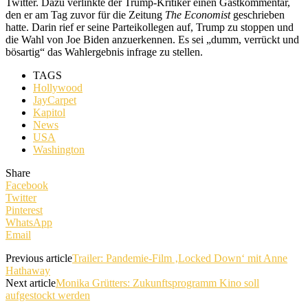
Twitter. Dazu verlinkte der Trump-Kritiker einen Gastkommentar,
den er am Tag zuvor für die Zeitung
The Economist
geschrieben
hatte. Darin rief er seine Parteikollegen auf, Trump zu stoppen und
die Wahl von Joe Biden anzuerkennen. Es sei „dumm, verrückt und
bösartig“ das Wahlergebnis infrage zu stellen.
TAGS
Hollywood
JayCarpet
Kapitol
News
USA
Washington
Share
Facebook
Twitter
Pinterest
WhatsApp
Email
Previous article
Trailer: Pandemie-Film ‚Locked Down‘ mit Anne
Hathaway
Next article
Monika Grütters: Zukunftsprogramm Kino soll
aufgestockt werden