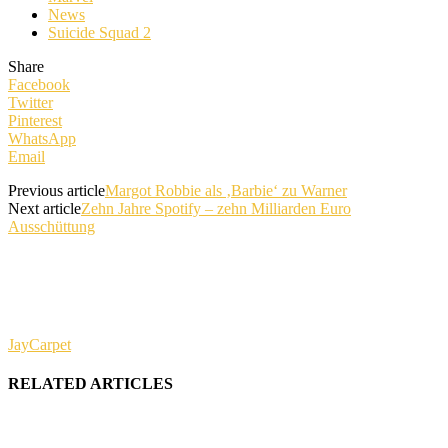
News
Suicide Squad 2
Share
Facebook
Twitter
Pinterest
WhatsApp
Email
Previous article
Margot Robbie als ‚Barbie‘ zu Warner
Next article
Zehn Jahre Spotify – zehn Milliarden Euro
Ausschüttung
JayCarpet
RELATED ARTICLES