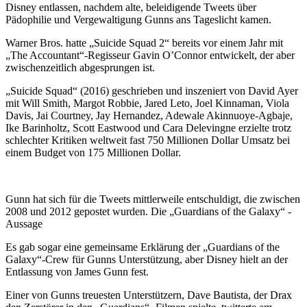
Disney entlassen, nachdem alte, beleidigende Tweets über
Pädophilie und Vergewaltigung Gunns ans Tageslicht kamen.
Warner Bros. hatte „Suicide Squad 2“ bereits vor einem Jahr mit
„The Accountant“-Regisseur Gavin O’Connor entwickelt, der aber
zwischenzeitlich abgesprungen ist.
„Suicide Squad“ (2016) geschrieben und inszeniert von David Ayer
mit Will Smith, Margot Robbie, Jared Leto, Joel Kinnaman, Viola
Davis, Jai Courtney, Jay Hernandez, Adewale Akinnuoye-Agbaje,
Ike Barinholtz, Scott Eastwood und Cara Delevingne erzielte trotz
schlechter Kritiken weltweit fast 750 Millionen Dollar Umsatz bei
einem Budget von 175 Millionen Dollar.
Gunn hat sich für die Tweets mittlerweile entschuldigt, die zwischen
2008 und 2012 gepostet wurden. Die „Guardians of the Galaxy“ -
Aussage
Es gab sogar eine gemeinsame Erklärung der „Guardians of the
Galaxy“-Crew für Gunns Unterstützung, aber Disney hielt an der
Entlassung von James Gunn fest.
Einer von Gunns treuesten Unterstützern, Dave Bautista, der Drax