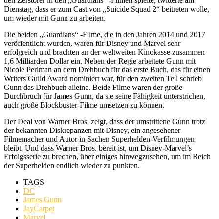
den Zerstörer in den „Guardians“ -Filmen spielte, twitterte am
Dienstag, dass er zum Cast von „Suicide Squad 2“ beitreten wolle,
um wieder mit Gunn zu arbeiten.
Die beiden „Guardians“ -Filme, die in den Jahren 2014 und 2017
veröffentlicht wurden, waren für Disney und Marvel sehr
erfolgreich und brachten an der weltweiten Kinokasse zusammen
1,6 Milliarden Dollar ein. Neben der Regie arbeitete Gunn mit
Nicole Perlman an dem Drehbuch für das erste Buch, das für einen
Writers Guild Award nominiert war, für den zweiten Teil schrieb
Gunn das Drehbuch alleine. Beide Filme waren der große
Durchbruch für James Gunn, da sie seine Fähigkeit unterstrichen,
auch große Blockbuster-Filme umsetzen zu können.
Der Deal von Warner Bros. zeigt, dass der umstrittene Gunn trotz
der bekannten Diskrepanzen mit Disney, ein angesehener
Filmemacher und Autor in Sachen Superhelden-Verfilmungen
bleibt. Und dass Warner Bros. bereit ist, um Disney-Marvel’s
Erfolgsserie zu brechen, über einiges hinwegzusehen, um im Reich
der Superhelden endlich wieder zu punkten.
TAGS
DC
James Gunn
JayCarpet
Marvel