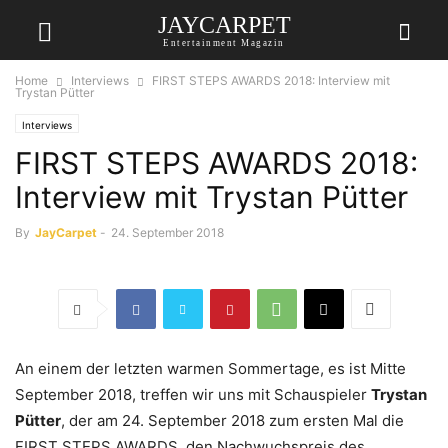
JAYCARPET
Entertainment Magazin
Home
Interviews
FIRST STEPS AWARDS 2018: Interview mit
Trystan Pütter
Interviews
FIRST STEPS AWARDS 2018:
Interview mit Trystan Pütter
By
JayCarpet
-
24. September 2018
An einem der letzten warmen Sommertage, es ist Mitte
September 2018, treffen wir uns mit Schauspieler
Trystan
Pütter
, der am 24. September 2018 zum ersten Mal die
FIRST STEPS AWARDS, den Nachwuchspreis des