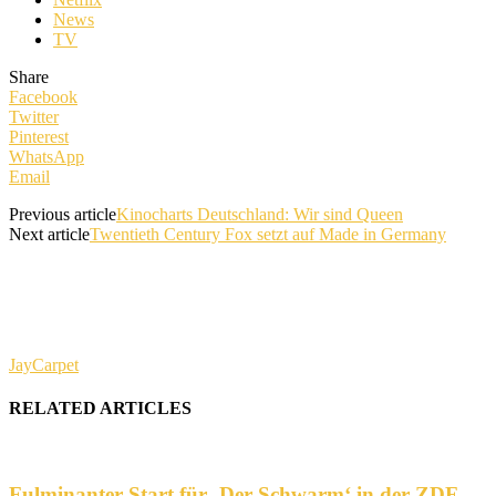
News
TV
Share
Facebook
Twitter
Pinterest
WhatsApp
Email
Previous article
Kinocharts Deutschland: Wir sind Queen
Next article
Twentieth Century Fox setzt auf Made in Germany
JayCarpet
RELATED ARTICLES
Fulminanter Start für ‚Der Schwarm‘ in der ZDF-