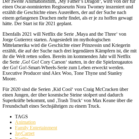
Der zweite Animationsfilm, ‚My Father’s Dragon‘, wird von der für
einen Oscar-nominierten Regisseurin Nora Twomey inszeniert und
erzählt die Geschichte eines Ausreißers, der auf der Suche nach
einem gefangenen Drachen mehr findet, als er je zu hoffen gewagt
hätte. Der Start ist für 2021 geplant.
Ebenfalls 2021 will Netflix die Serie ‚Maya and the Three‘ von
Jorge Gutierrez starten. Angesiedelt im mythologischen
Mittelamerika wird die Geschichte einer Prinzessin und Kriegerin
erzählt, die auf der Suche nach drei legendären Kämpfern ist, die mit
ihr die Welt retten sollen. Bereits im kommenden Jahr will Netflix
die Serie ‚Go! Go! Cory Carson‘ starten, in der die Spielzeugautos
der Go! Go!-Smart-Wheels-Serie zum Leben erweckt werden.
Executive Producer sind Alex Woo, Tone Thyne und Stanley
Moore.
Für 2020 sind die Serien ‚Kid Cool‘ von Craig McCracken über
einen Jungen, der über kosmische Steine stolpert und dadurch
Superkräfte bekommt, und ‚Trash Truck‘ von Max Keane über die
Freundschaft eines Sechsjährigen zu einem Truck.
TAGS
Animation
Family Entertainment
JayCarpet
Netflix