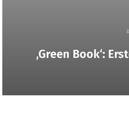
V
‚Green Book‘: Ers