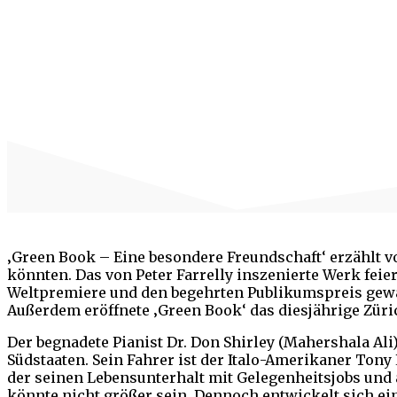
‚Green Book – Eine besondere Freundschaft‘ erzählt v
könnten. Das von Peter Farrelly inszenierte Werk feie
Weltpremiere und den begehrten Publikumspreis gew
Außerdem eröffnete ‚Green Book‘ das diesjährige Züri
Der begnadete Pianist Dr. Don Shirley (Mahershala Ali
Südstaaten. Sein Fahrer ist der Italo-Amerikaner Tony
der seinen Lebensunterhalt mit Gelegenheitsjobs und 
könnte nicht größer sein. Dennoch entwickelt sich ei