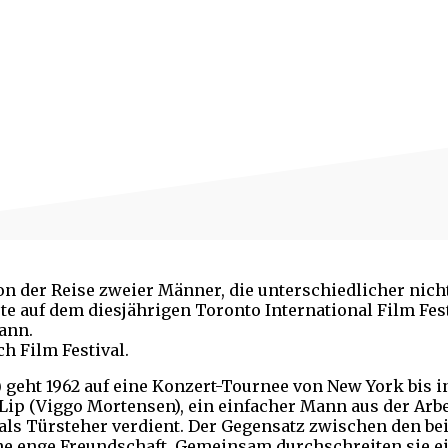
on der Reise zweier Männer, die unterschiedlicher nich
rte auf dem diesjährigen Toronto International Film Fes
ann.
ch Film Fes
tival.
) geht 1962 auf eine Konzert-Tournee von New York bis i
 Lip (Viggo Mortensen), ein einfacher Mann aus der Arbe
als Türsteher verdient. Der Gegensatz zwischen den be
ne enge Freundschaft. Gemeinsam durchschreiten sie ein