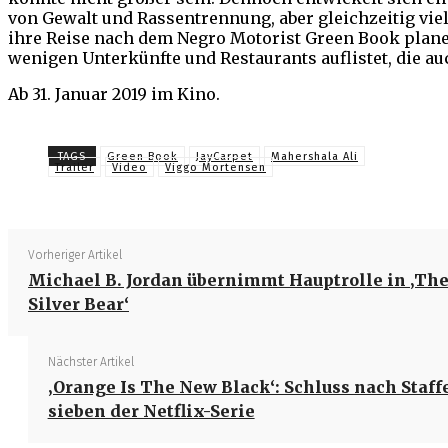
von Gewalt und Rassentrennung, aber gleichzeitig vi
ihre Reise nach dem Negro Motorist Green Book planen
wenigen Unterkünfte und Restaurants auflistet, die a
Ab 31. Januar 2019 im Kino.
TAGS
Green Book
JayCarpet
Mahershala Ali
Trailer
Video
Viggo Mortensen
Vorheriger Artikel
Michael B. Jordan übernimmt Hauptrolle in ‚Th
Silver Bear‘
Nächster Artikel
‚Orange Is The New Black‘: Schluss nach Staff
sieben der Netflix-Serie