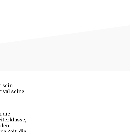
t sein
tival seine
n die
iterklasse,
iden
e Zeit, die