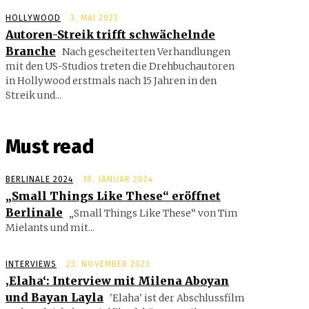
HOLLYWOOD
3. MAI 2023
Autoren-Streik trifft schwächelnde
Branche
Nach gescheiterten Verhandlungen
mit den US-Studios treten die Drehbuchautoren
in Hollywood erstmals nach 15 Jahren in den
Streik und...
Must read
BERLINALE 2024
18. JANUAR 2024
„Small Things Like These“ eröffnet
Berlinale
„Small Things Like These“ von Tim
Mielants und mit...
INTERVIEWS
23. NOVEMBER 2023
‚Elaha‘: Interview mit Milena Aboyan
und Bayan Layla
'Elaha' ist der Abschlussfilm