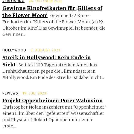
VERLOSUNG
24. OKTOBER 2023
Gewinne Kinofreikarten für ‚Killers of
the Flower Moon‘
Gewinne 1x2 Kino-
Freikarten für 'Killers of the Flower Moon' (ab 19.
Oktober im Kino).Das Gewinnspiel ist beendet, die
Gewinner...
HOLLYWOOD
8. AUGUST 2023
Streik in Hollywood: Kein Ende in
Sicht
Seit fast 100 Tagen streiken Ame­rikas
Drehbuchautoren gegen die Filmindustrie in
#Hollywood. Ein Ende des Streiks ist dabei nicht...
REVIEWS
19. JULI 2023
Projekt Oppenheimer: Purer Wahnsinn
Christopher Nolan inszeniert mit "Oppenheimer"
einen Film über den "gefeierten" Wissenschaftler
und Physiker J. Robert Oppenheimer, der die
erste...