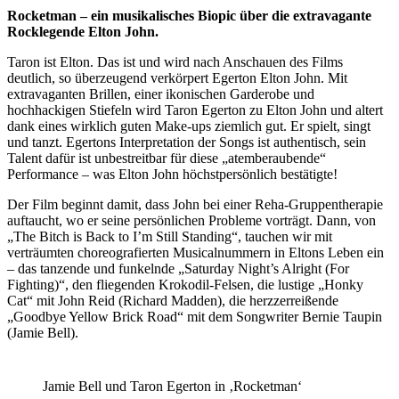
Rocketman – ein musikalisches Biopic über die extravagante
Rocklegende Elton John.
Taron ist Elton. Das ist und wird nach Anschauen des Films
deutlich, so überzeugend verkörpert Egerton Elton John. Mit
extravaganten Brillen, einer ikonischen Garderobe und
hochhackigen Stiefeln wird Taron Egerton zu Elton John und altert
dank eines wirklich guten Make-ups ziemlich gut. Er spielt, singt
und tanzt. Egertons Interpretation der Songs ist authentisch, sein
Talent dafür ist unbestreitbar für diese „atemberaubende“
Performance – was Elton John höchstpersönlich bestätigte!
Der Film beginnt damit, dass John bei einer Reha-Gruppentherapie
auftaucht, wo er seine persönlichen Probleme vorträgt. Dann, von
„The Bitch is Back to I’m Still Standing“, tauchen wir mit
verträumten choreografierten Musicalnummern in Eltons Leben ein
– das tanzende und funkelnde „Saturday Night’s Alright (For
Fighting)“, den fliegenden Krokodil-Felsen, die lustige „Honky
Cat“ mit John Reid (Richard Madden), die herzzerreißende
„Goodbye Yellow Brick Road“ mit dem Songwriter Bernie Taupin
(Jamie Bell).
Jamie Bell und Taron Egerton in ‚Rocketman‘