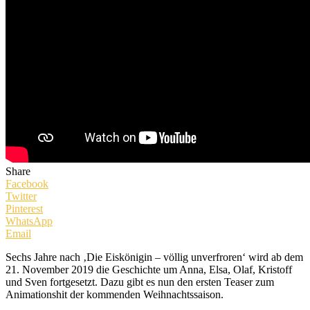
Share
Facebook
Twitter
Pinterest
WhatsApp
Email
Sechs Jahre nach ‚Die Eiskönigin – völlig unverfroren‘ wird ab dem
21. November 2019 die Geschichte um Anna, Elsa, Olaf, Kristoff
und Sven fortgesetzt. Dazu gibt es nun den ersten Teaser zum
Animationshit der kommenden Weihnachtssaison.