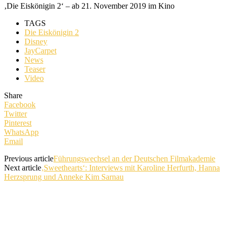
‚Die Eiskönigin 2‘ – ab 21. November 2019 im Kino
TAGS
Die Eiskönigin 2
Disney
JayCarpet
News
Teaser
Video
Share
Facebook
Twitter
Pinterest
WhatsApp
Email
Previous article
Führungswechsel an der Deutschen Filmakademie
Next article
‚Sweethearts‘: Interviews mit Karoline Herfurth, Hanna
Herzsprung und Anneke Kim Sarnau