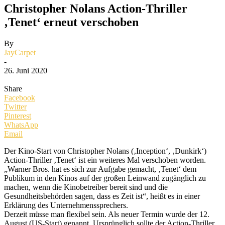
Christopher Nolans Action-Thriller
‚Tenet‘ erneut verschoben
By
JayCarpet
-
26. Juni 2020
Share
Facebook
Twitter
Pinterest
WhatsApp
Email
Der Kino-Start von Christopher Nolans (‚Inception‘, ‚Dunkirk‘)
Action-Thriller ‚Tenet‘ ist ein weiteres Mal verschoben worden.
„Warner Bros. hat es sich zur Aufgabe gemacht, ‚Tenet‘ dem
Publikum in den Kinos auf der großen Leinwand zugänglich zu
machen, wenn die Kinobetreiber bereit sind und die
Gesundheitsbehörden sagen, dass es Zeit ist“, heißt es in einer
Erklärung des Unternehmenssprechers.
Derzeit müsse man flexibel sein. Als neuer Termin wurde der 12.
August (US-Start) genannt. Ursprünglich sollte der Action-Thriller