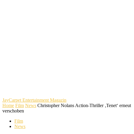
JayCarpet
Entertainment Magazin
Home
Film
News
Christopher Nolans Action-Thriller ‚Tenet‘ erneut
verschoben
Film
News