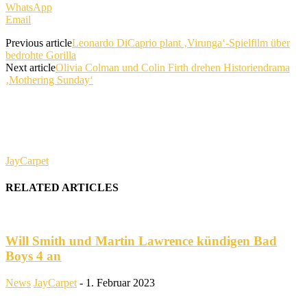
WhatsApp
Email
Previous article
Leonardo DiCaprio plant ‚Virunga‘-Spielfilm über
bedrohte Gorilla
Next article
Olivia Colman und Colin Firth drehen Historiendrama
‚Mothering Sunday‘
JayCarpet
RELATED ARTICLES
Will Smith und Martin Lawrence kündigen Bad
Boys 4 an
News
JayCarpet
-
1. Februar 2023