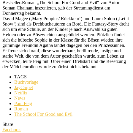
Bestseller-Roman „The School For Good and Evil“ von Autor
Soman Chainani inszenieren, gab der Streamingdienst am
Donnerstag bekannt.
David Magee (‚Mary Poppins’ Rückkehr‘) und Laura Solon (‚Let it
Snow‘) sind als Drehbuchautoren an Bord. Die Fantasy-Story dreht
sich um eine Schule, an der Kinder je nach Auswahl zu guten
Helden oder zu Bösewichten ausgebildet werden. Plötzlich findet
sich die hübsche Sophie in der Klasse für die Bösen wieder, ihre
grimmige Freundin Agatha landet dagegen bei den Prinzessinnen.
Er freue sich darauf, diese wunderbare, berührende, lustige und
starke Welt, die von dem Autor geschaffen wurde, zum Leben zu
erwecken, teilte Feig mit. Über einen Drehstart und die Besetzung
der Mädchenrollen wurde zunächst nichts bekannt.
TAGS
Buchvorlage
JayCarpet
Netflix
News
Paul Feig
Roman
The School For Good and Evil
Share
Facebook