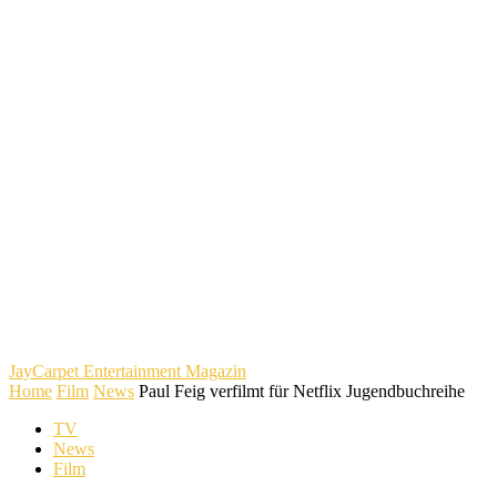
JayCarpet
Entertainment Magazin
Home
Film
News
Paul Feig verfilmt für Netflix Jugendbuchreihe
TV
News
Film