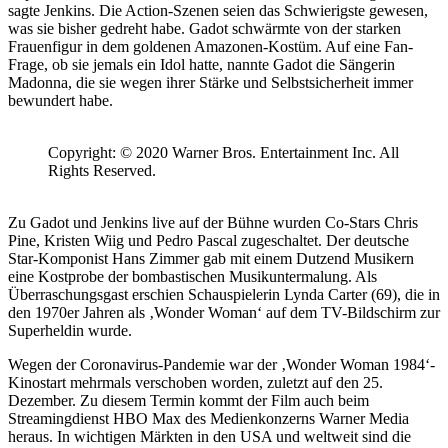
sagte Jenkins. Die Action-Szenen seien das Schwierigste gewesen,
was sie bisher gedreht habe. Gadot schwärmte von der starken
Frauenfigur in dem goldenen Amazonen-Kostüm. Auf eine Fan-
Frage, ob sie jemals ein Idol hatte, nannte Gadot die Sängerin
Madonna, die sie wegen ihrer Stärke und Selbstsicherheit immer
bewundert habe.
Copyright: © 2020 Warner Bros. Entertainment Inc. All
Rights Reserved.
Zu Gadot und Jenkins live auf der Bühne wurden Co-Stars Chris
Pine, Kristen Wiig und Pedro Pascal zugeschaltet. Der deutsche
Star-Komponist Hans Zimmer gab mit einem Dutzend Musikern
eine Kostprobe der bombastischen Musikuntermalung. Als
Überraschungsgast erschien Schauspielerin Lynda Carter (69), die in
den 1970er Jahren als ‚Wonder Woman‘ auf dem TV-Bildschirm zur
Superheldin wurde.
Wegen der Coronavirus-Pandemie war der ‚Wonder Woman 1984‘-
Kinostart mehrmals verschoben worden, zuletzt auf den 25.
Dezember. Zu diesem Termin kommt der Film auch beim
Streamingdienst HBO Max des Medienkonzerns Warner Media
heraus. In wichtigen Märkten in den USA und weltweit sind die