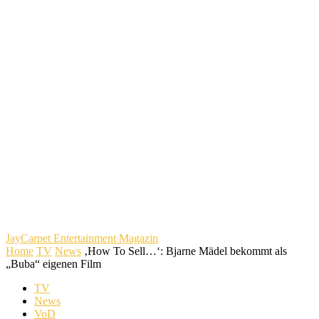
JayCarpet
Entertainment Magazin
Home
TV
News
‚How To Sell…‘: Bjarne Mädel bekommt als
„Buba“ eigenen Film
TV
News
VoD