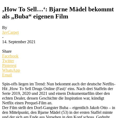
‚How To Sell…‘: Bjarne Mädel bekommt
als „Buba“ eigenen Film
By
JayCarpet
-
14. September 2021
Share
Facebook
Twitter
Pinterest
WhatsApp
Email
Spin-offs liegen im Trend: Nun bekommt auch der deutsche Netflix-
Hit ‚How To Sell Drugs Online (Fast)‘ eins. Nach drei Staffeln der
Serie 2019, 2020 und 2021 und einem Dokumentarfilm über den
echten Dealer, dessen Geschichte die Inspiration war, kündigt
Netflix einen Prequel-Film an.
Der Film stellt den Dorf-Gangster Buba – eigentlich Jakob Otto – in
den Mittelpunkt, den Bjarne Mädel (53) in der ersten Staffel mimte
und der sich am Ende aus Versehen in den Kopf schoss. Gedreht