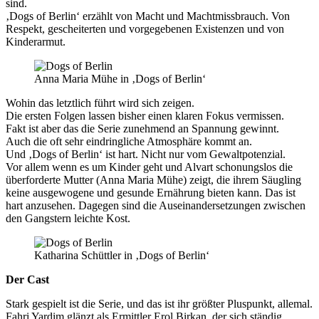
sind.
‚Dogs of Berlin‘ erzählt von Macht und Machtmissbrauch. Von
Respekt, gescheiterten und vorgegebenen Existenzen und von
Kinderarmut.
Anna Maria Mühe in ‚Dogs of Berlin‘
Wohin das letztlich führt wird sich zeigen.
Die ersten Folgen lassen bisher einen klaren Fokus vermissen.
Fakt ist aber das die Serie zunehmend an Spannung gewinnt.
Auch die oft sehr eindringliche Atmosphäre kommt an.
Und ‚Dogs of Berlin‘ ist hart. Nicht nur vom Gewaltpotenzial.
Vor allem wenn es um Kinder geht und Alvart schonungslos die
überforderte Mutter (Anna Maria Mühe) zeigt, die ihrem Säugling
keine ausgewogene und gesunde Ernährung bieten kann. Das ist
hart anzusehen. Dagegen sind die Auseinandersetzungen zwischen
den Gangstern leichte Kost.
Katharina Schüttler in ‚Dogs of Berlin‘
Der Cast
Stark gespielt ist die Serie, und das ist ihr größter Pluspunkt, allemal.
Fahri Yardim glänzt als Ermittler Erol Birkan, der sich ständig