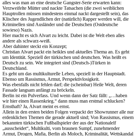
alles was man an eine deutsche Gangster-Serie erwarten kann:
Verzweifelte Mütter und nackte Tatsachen (die zwei weiblichen
Hauptrollen müssen mindestens einmal nackt dargestellt sein), das
Klischee des Jugendlichen der (natürlich) Rapper werden will, die
Kriminellen sind Ausländer und die Deutschen (Ostdeutsche
sowieso) Nazis.
Hier macht es sich Alvart zu leicht. Dabei ist die Welt eben alles
andere als schwarz-weiß.
Aber dahinter steckt ein Konzept;
Christian Alvart packt ein heikles und aktuelles Thema an. Es geht
um Identität. Speziell der türkischen und deutschen. Was heißt es
Deutsch zu sein. Wie integriert sind (Deutsch-)Türken in
Deutschland.
Es geht um das multikulturelle Leben, speziell in der Hauptstadt.
Ebenso um Rassismus, Armut, Perspektivlosigkeit.
Was ebenfalls nicht fehlen darf; die (scheinbar) Heile Welt, deren
Fassade langsam anfängt zu bröckeln.
Berlin ist ein Pulverfass. Und wenn dann der Satz fällt: „…haben
wir hier einen Rassenkrieg.“ dann muss man erstmal schlucken?
Ernsthaft? Ja, Alvart meint es ernst.
Allein in den ersten beiden Folgen verpackt der Showrunner alle nur
erdenklichen Themen die gerade aktuell sind; Von Rassismus, einem
bekannten türkischen Fußballspieler der aus der Nationalelf
„ausscheidet“, Multikulti, vom braunen Sumpf, zunehmender
Armut, Drogen, Mafia, Berlin als Moloch, Kriminalität, Wettskandal