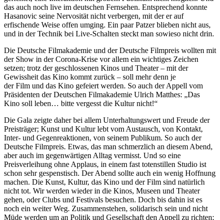
das auch noch live im deutschen Fernsehen. Entsprechend konnte
Hasanovic seine Nervosität nicht verbergen, mit der er auf
erfischende Weise offen umging. Ein paar Patzer blieben nicht aus,
und in der Technik bei Live-Schalten steckt man sowieso nicht drin.
Die Deutsche Filmakademie und der Deutsche Filmpreis wollten mit
der Show in der Corona-Krise vor allem ein wichtiges Zeichen
setzen; trotz der geschlossenen Kinos und Theater – mit der
Gewissheit das Kino kommt zurück – soll mehr denn je
der Film und das Kino gefeiert werden. So auch der Appell vom
Präsidenten der Deutschen Filmakademie Ulrich Matthes: „Das
Kino soll leben… bitte vergesst die Kultur nicht!“
Die Gala zeigte daher bei allem Unterhaltungswert und Freude der
Preisträger; Kunst und Kultur lebt vom Austausch, von Kontakt,
Inter- und Gegenreaktionen, von seinem Publikum. So auch der
Deutsche Filmpreis. Etwas, das man schmerzlich an diesem Abend,
aber auch im gegenwärtigen Alltag vermisst. Und so eine
Preisverleihung ohne Applaus, in einem fast totenstillen Studio ist
schon sehr gespenstisch. Der Abend sollte auch ein wenig Hoffnung
machen. Die Kunst, Kultur, das Kino und der Film sind natürlich
nicht tot. Wir werden wieder in die Kinos, Museen und Theater
gehen, oder Clubs und Festivals besuchen. Doch bis dahin ist es
noch ein weiter Weg. Zusammenstehen, solidarisch sein und nicht
Müde werden um an Politik und Gesellschaft den Appell zu richten;