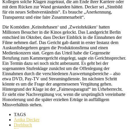
Kollegen solche Klagen zugetraut, die am Ende ihrer Karriere oder
mit dem Rücken zur Wand gestanden hätten. Decker sei „Sinnbild
für ein neues Selbstverständnis“. Es brauche „Anerkennung,
Transparenz und eine faire Zusammenarbeit“.
Die Komödien ‚Keinohrhasen‘ und ‚Zweiohrküken‘ hatten
Millionen Besucher in die Kinos gelockt. Das Landgericht Berlin
entschied im Oktober, dass Decker Einblick in die Einnahmen der
Filme nehmen darf. Das Gericht gab damit in erster Instanz dem
Auskunftsbegehren gegen die Produktionsfirma und einen
Medienkonzern statt. Gegen das Urteil habe die Gegenseite
Berufung zum Kammergericht eingelegt, sagte ein Gerichtssprecher.
Ein Termin dazu sei noch nicht anberaumt. Es geht bei der
sogenannten Stufenklage zunächst um die Offenlegung der
Einnahmen durch die verschiedenen Auswertungsbereiche – also
etwa DVD, Pay-TV und Streamingdienste. Im nächsten Schritt
könnte es um die Frage der angemessenen Vergütung gehen.
Hintergrund der Klage ist der „Fairnessparagraf“ im Urheberrecht.
Er sieht eine Nachvergütung vor, wenn die ursprünglich vereinbarte
Honorierung und die später erzielten Erträge in auffälligem
Missverhältnis stehen.
TAGS
Anika Decker
Drehbuch