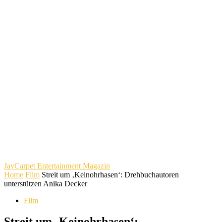
JayCarpet
Entertainment Magazin
Home
Film
Streit um ‚Keinohrhasen‘: Drehbuchautoren
unterstützen Anika Decker
Film
Streit um ‚Keinohrhasen‘: